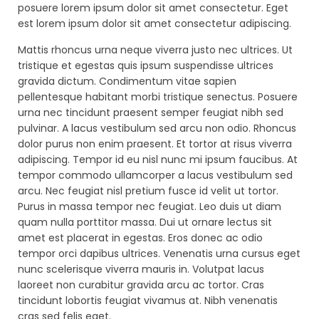
posuere lorem ipsum dolor sit amet consectetur. Eget
est lorem ipsum dolor sit amet consectetur adipiscing.
Mattis rhoncus urna neque viverra justo nec ultrices. Ut
tristique et egestas quis ipsum suspendisse ultrices
gravida dictum. Condimentum vitae sapien
pellentesque habitant morbi tristique senectus. Posuere
urna nec tincidunt praesent semper feugiat nibh sed
pulvinar. A lacus vestibulum sed arcu non odio. Rhoncus
dolor purus non enim praesent. Et tortor at risus viverra
adipiscing. Tempor id eu nisl nunc mi ipsum faucibus. At
tempor commodo ullamcorper a lacus vestibulum sed
arcu. Nec feugiat nisl pretium fusce id velit ut tortor.
Purus in massa tempor nec feugiat. Leo duis ut diam
quam nulla porttitor massa. Dui ut ornare lectus sit
amet est placerat in egestas. Eros donec ac odio
tempor orci dapibus ultrices. Venenatis urna cursus eget
nunc scelerisque viverra mauris in. Volutpat lacus
laoreet non curabitur gravida arcu ac tortor. Cras
tincidunt lobortis feugiat vivamus at. Nibh venenatis
cras sed felis eget.