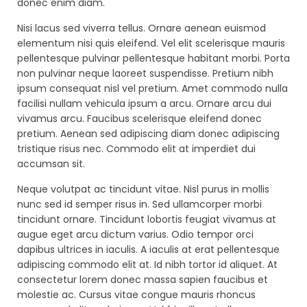
donec enim diam.
Nisi lacus sed viverra tellus. Ornare aenean euismod
elementum nisi quis eleifend. Vel elit scelerisque mauris
pellentesque pulvinar pellentesque habitant morbi. Porta
non pulvinar neque laoreet suspendisse. Pretium nibh
ipsum consequat nisl vel pretium. Amet commodo nulla
facilisi nullam vehicula ipsum a arcu. Ornare arcu dui
vivamus arcu. Faucibus scelerisque eleifend donec
pretium. Aenean sed adipiscing diam donec adipiscing
tristique risus nec. Commodo elit at imperdiet dui
accumsan sit.
Neque volutpat ac tincidunt vitae. Nisl purus in mollis
nunc sed id semper risus in. Sed ullamcorper morbi
tincidunt ornare. Tincidunt lobortis feugiat vivamus at
augue eget arcu dictum varius. Odio tempor orci
dapibus ultrices in iaculis. A iaculis at erat pellentesque
adipiscing commodo elit at. Id nibh tortor id aliquet. At
consectetur lorem donec massa sapien faucibus et
molestie ac. Cursus vitae congue mauris rhoncus