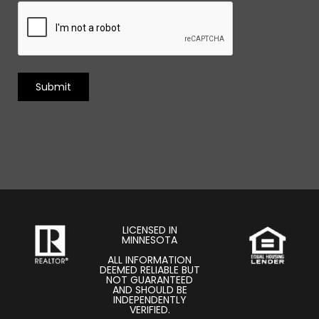
g
C
e
A
P
T
C
H
A
LICENSED IN
MINNESOTA
ALL INFORMATION
DEEMED RELIABLE BUT
NOT GUARANTEED
AND SHOULD BE
INDEPENDENTLY
VERIFIED.