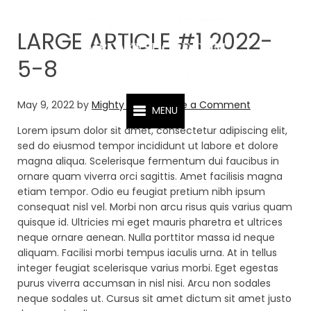
MR LAKESHORE
LARGE ARTICLE #1 2022-
5-8
May 9, 2022
by
Mighty Agent
Leave a Comment
MENU
Lorem ipsum dolor sit amet, consectetur adipiscing elit,
sed do eiusmod tempor incididunt ut labore et dolore
magna aliqua. Scelerisque fermentum dui faucibus in
ornare quam viverra orci sagittis. Amet facilisis magna
etiam tempor. Odio eu feugiat pretium nibh ipsum
consequat nisl vel. Morbi non arcu risus quis varius quam
quisque id. Ultricies mi eget mauris pharetra et ultrices
neque ornare aenean. Nulla porttitor massa id neque
aliquam. Facilisi morbi tempus iaculis urna. At in tellus
integer feugiat scelerisque varius morbi. Eget egestas
purus viverra accumsan in nisl nisi. Arcu non sodales
neque sodales ut. Cursus sit amet dictum sit amet justo