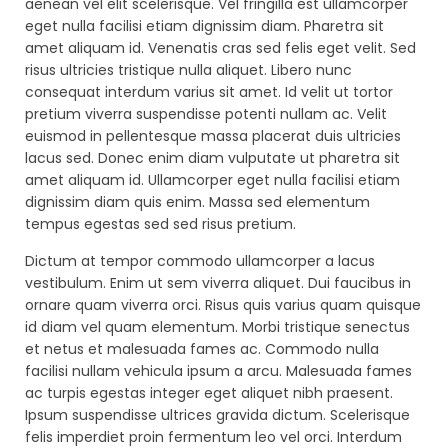
aenean vel elit scelerisque. Vel fringilla est ullamcorper
eget nulla facilisi etiam dignissim diam. Pharetra sit
amet aliquam id. Venenatis cras sed felis eget velit. Sed
risus ultricies tristique nulla aliquet. Libero nunc
consequat interdum varius sit amet. Id velit ut tortor
pretium viverra suspendisse potenti nullam ac. Velit
euismod in pellentesque massa placerat duis ultricies
lacus sed. Donec enim diam vulputate ut pharetra sit
amet aliquam id. Ullamcorper eget nulla facilisi etiam
dignissim diam quis enim. Massa sed elementum
tempus egestas sed sed risus pretium.
Dictum at tempor commodo ullamcorper a lacus
vestibulum. Enim ut sem viverra aliquet. Dui faucibus in
ornare quam viverra orci. Risus quis varius quam quisque
id diam vel quam elementum. Morbi tristique senectus
et netus et malesuada fames ac. Commodo nulla
facilisi nullam vehicula ipsum a arcu. Malesuada fames
ac turpis egestas integer eget aliquet nibh praesent.
Ipsum suspendisse ultrices gravida dictum. Scelerisque
felis imperdiet proin fermentum leo vel orci. Interdum